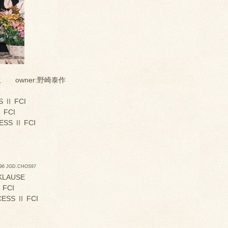
生 owner:野崎泰作
S Ⅱ FCI
 FCI
ESS Ⅱ FCI
96 JGD.CHOS97
KLAUSE
 Ⅱ FCI
ESS Ⅱ FCI