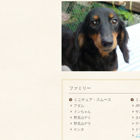
ファミリー
ミニチュア・スムース
ミ
アダム
JR
ドンちゃん
サ
野見山デミ
タ
野見山デラ
デ
ケンタ
ド
ノ