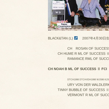
BLACK&TAN (L)
2007年4月30日
CH ROSAN OF SUCCES
CH HUME R ML OF SUCCESS Ⅱ
RAMANCE RML OF SUCC
CH NOAH B ML OF SUCCESS Ⅱ FCI
DTCH1998 DTCHVDH1998 WJS96 KJS
URY VON DER WALDLER
TINNY BUBBLE OF SUCCESS
VERMONT R ML OF SUCC