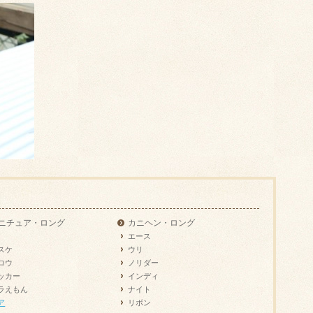
ニチュア・ロング
カニヘン・ロング
エース
スケ
ウリ
ロウ
ノリダー
ッカー
インディ
ラえもん
ナイト
ア
リボン