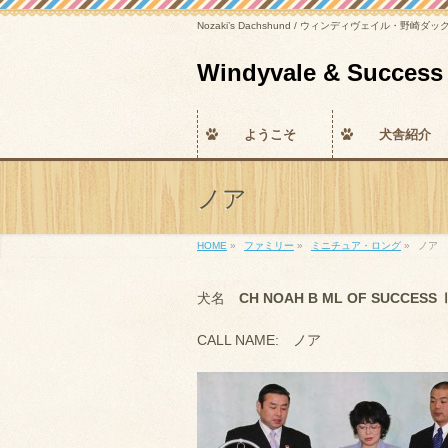
Nozaki’s Dachshund / ウィンディヴェイル・野崎ダ
Windyvale & Su
ようこそ
犬舎紹介
ノア
HOME
»
ファミリー
»
ミニチュア・ロング
»
ノア
犬名
CH NOAH B ML OF SUCCESS 
CALL NAME: ノア