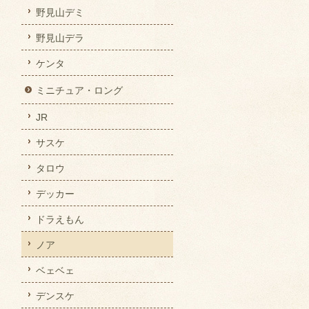
野見山デミ
野見山デラ
ケンタ
ミニチュア・ロング
JR
サスケ
タロウ
デッカー
ドラえもん
ノア
ベェベェ
デンスケ