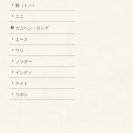
殿（トノ）
ニニ
カニヘン・ロング
エース
ウリ
ノリダー
インディ
ナイト
リボン