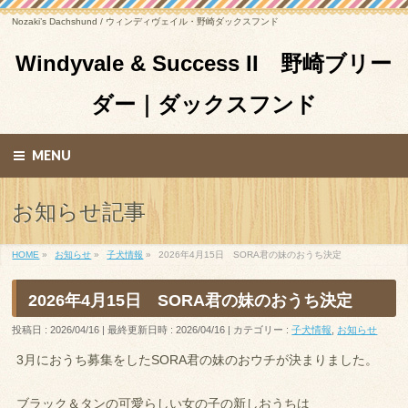
Nozaki’s Dachshund / ウィンディヴェイル・野崎ダックスフンド
Windyvale & Success II 野崎ブリー
ダー｜ダックスフンド
MENU
お知らせ記事
HOME
»
お知らせ
»
子犬情報
»
2026年4月15日 SORA君の妹のおうち決定
2026年4月15日 SORA君の妹のおうち決定
投稿日 : 2026/04/16
最終更新日時 : 2026/04/16
カテゴリー :
子犬情報
,
お知らせ
3月におうち募集をしたSORA君の妹のおウチが決まりました。
ブラック＆タンの可愛らしい女の子の新しおうちは