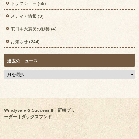
ドッグショー (65)
メディア情報 (3)
東日本大震災の影響 (4)
お知らせ (244)
過去のニュース
過
去
の
ニ
ュ
ー
ス
Windyvale & Success II 野崎ブリ
ーダー｜ダックスフンド