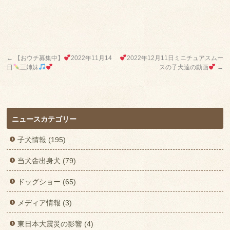
←
【おウチ募集中】
2022年11月14
2022年12月11日ミニチュアスムー
日
三姉妹
スの子犬達の動画
→
ニュースカテゴリー
子犬情報 (195)
当犬舎出身犬 (79)
ドッグショー (65)
メディア情報 (3)
東日本大震災の影響 (4)