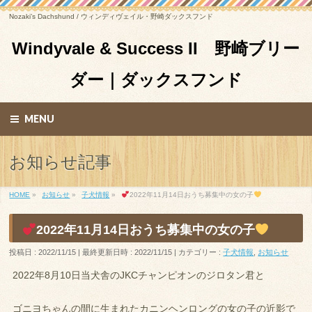
Nozaki’s Dachshund / ウィンディヴェイル・野崎ダックスフンド
Windyvale & Success II 野崎ブリー
ダー｜ダックスフンド
MENU
お知らせ記事
HOME
»
お知らせ
»
子犬情報
»
2022年11月14日おうち募集中の女の子
2022年11月14日おうち募集中の女の子
投稿日 : 2022/11/15
最終更新日時 : 2022/11/15
カテゴリー :
子犬情報
,
お知らせ
2022年8月10日当犬舎のJKCチャンピオンのジロタン君と
ゴニヨちゃんの間に生まれたカニンヘンロングの女の子の近影で