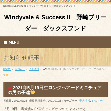
Nozaki’s Dachshund / ウィンディヴェイル・野崎ダックスフンド
Windyvale & Success II 野崎ブリー
ダー｜ダックスフンド
MENU
お知らせ記事
HOME
»
お知らせ
»
子犬情報
»
2021年5月19日生ロングヘアードミニチュアの男の子
達
2021年5月19日生ロングヘアードミニチュア
の男の子達
投稿日 : 2021/07/26
最終更新日時 : 2021/07/26
カテゴリー :
子犬情報
,
お知らせ
5月19日に当犬舎のJKCチャンピオンのキャスパーと