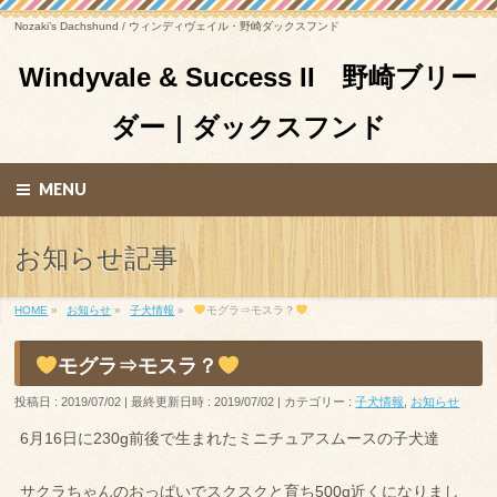
Nozaki’s Dachshund / ウィンディヴェイル・野崎ダックスフンド
Windyvale & Success II 野崎ブリー
ダー｜ダックスフンド
MENU
お知らせ記事
HOME
»
お知らせ
»
子犬情報
»
モグラ⇒モスラ？
モグラ⇒モスラ？
投稿日 : 2019/07/02
最終更新日時 : 2019/07/02
カテゴリー :
子犬情報
,
お知らせ
6月16日に230g前後で生まれたミニチュアスムースの子犬達
サクラちゃんのおっぱいでスクスクと育ち500g近くになりまし