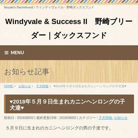
Nozaki’s Dachshund / ウィンディヴェイル・野崎ダックスフンド
Windyvale & Success II 野崎ブリー
ダー｜ダックスフンド
MENU
お知らせ記事
HOME
»
お知らせ
»
子犬情報
»
♥2018年５月９日生まれカニンヘンロングの子犬達♥
♥2018年５月９日生まれカニンヘンロングの子
犬達♥
投稿日 : 2018/08/02
最終更新日時 : 2018/08/02
カテゴリー :
子犬情報
,
お知らせ
５月９日に生まれのカニンヘンロングの男の子達です。