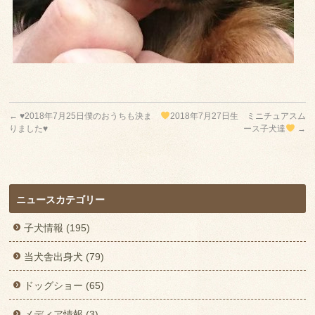
←
♥2018年7月25日僕のおうちも決ま
2018年7月27日生 ミニチュアスム
りました♥
ース子犬達
→
ニュースカテゴリー
子犬情報 (195)
当犬舎出身犬 (79)
ドッグショー (65)
メディア情報 (3)