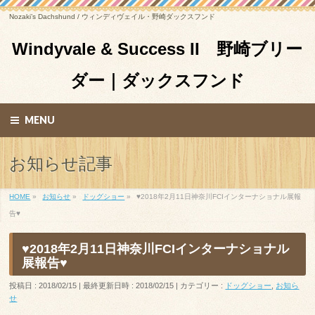
Nozaki’s Dachshund / ウィンディヴェイル・野崎ダックスフンド
Windyvale & Success II 野崎ブリー
ダー｜ダックスフンド
MENU
お知らせ記事
HOME
»
お知らせ
»
ドッグショー
»
♥2018年2月11日神奈川FCIインターナショナル展報
告♥
♥2018年2月11日神奈川FCIインターナショナル
展報告♥
投稿日 : 2018/02/15
最終更新日時 : 2018/02/15
カテゴリー :
ドッグショー
,
お知ら
せ