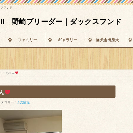
ックスフンド
ccess II 野崎ブリーダー｜ダックスフンド
ファミリー
ギャラリー
当犬舎出身犬
 アリスちゃん
ゃん
カテゴリー :
子犬情報