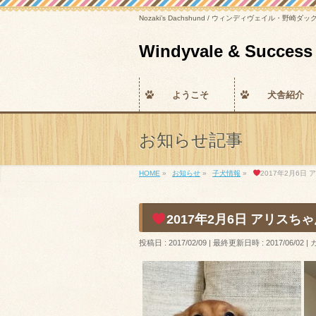
Nozaki’s Dachshund / ウィンディヴェイル・野崎ダ
Windyvale & Su
ようこそ
犬舎紹介
お知らせ記事
HOME
»
お知らせ
»
子犬情報
»
2017年2月6日
2017年2月6日 アリスち
投稿日 : 2017/02/09
最終更新日時 : 2017/06/02