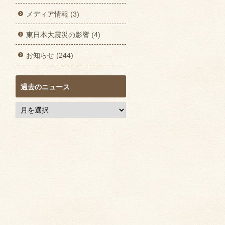
メディア情報 (3)
東日本大震災の影響 (4)
お知らせ (244)
過去のニュース
過
去
の
ニ
ュ
ー
ス